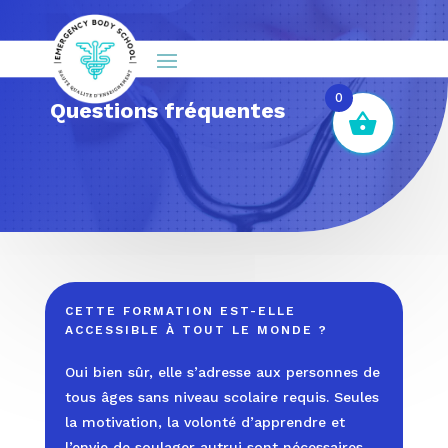
0
Questions fréquentes
CETTE FORMATION EST-ELLE
ACCESSIBLE À TOUT LE MONDE ?
Oui bien sûr
,
elle s’adresse aux
personnes
de
tous âges san
s niveau scolaire requis. Seules
la motivation, la volonté d’apprendre et
l’envie de soulager autrui
son
t
nécessaires.